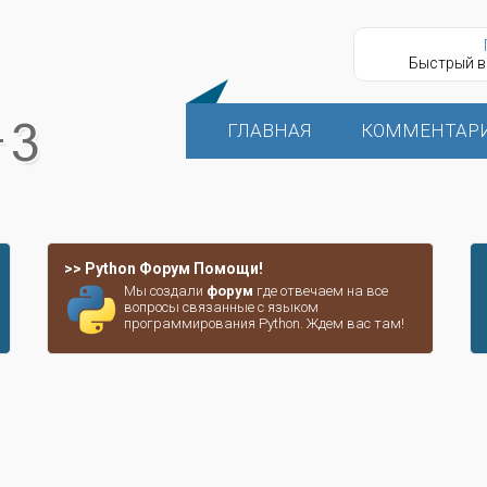
Быстрый в
ГЛАВНАЯ
КОММЕНТАР
>> Python Форум Помощи!
Мы создали
форум
где отвечаем на все
вопросы связанные с языком
программирования Python. Ждем вас там!