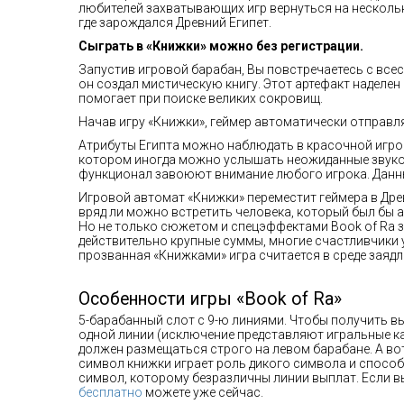
любителей захватывающих игр вернуться на несколько
где зарождался Древний Египет.
Сыграть в «Книжки» можно без регистрации.
Запустив игровой барабан, Вы повстречаетесь с все
он создал мистическую книгу. Этот артефакт наделе
помогает при поиске великих сокровищ.
Начав игру «Книжки», геймер автоматически отправл
Атрибуты Египта можно наблюдать в красочной игро
котором иногда можно услышать неожиданные звуко
функционал завоюют внимание любого игрока. Данны
Игровой автомат «Книжки» переместит геймера в Древ
вряд ли можно встретить человека, который был бы 
Но не только сюжетом и спецэффектами Book of Ra з
действительно крупные суммы, многие счастливчики
прозванная «Книжками» игра считается в среде заяд
Особенности игры «Book of Ra»
5-барабанный слот с 9-ю линиями. Чтобы получить в
одной линии (исключение представляют игральные ка
должен размещаться строго на левом барабане. А во
символ книжки играет роль дикого символа и способе
символ, которому безразличны линии выплат. Если вы
бесплатно
можете уже сейчас.