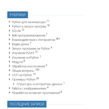
РУБРИКИ
71
Python для начинающих
16
Python и запуск програм
12
SQLite
7
Веб-программирование
401
Взаимодействие с Интернетом
7
Видео уроки
4
Запуск программ на Python
12
Изучение PyQt5
1
Изучение wxPython
8
Модули
3
Обработка исключений
190
Общие вопросы
12
ООП на Python
30
Примеры Python
1
Структуры и алгоритмы данных
4
Работа с изображениями
8
Разработка интернет-приложений
ПОСЛЕДНИЕ ЗАПИСИ