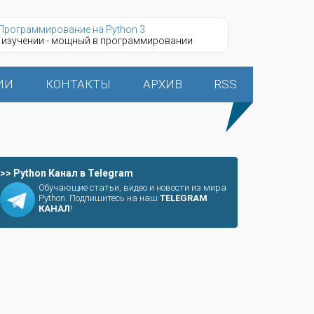
Программирование на Python 3
 изучении - мощный в программировании
ИИ
КОНТАКТЫ
АРХИВ
RSS
>> Python Канал в Telegram
Обучающие статьи, видео и новости из мира
Python. Подпишитесь на наш
TELEGRAM
КАНАЛ
!