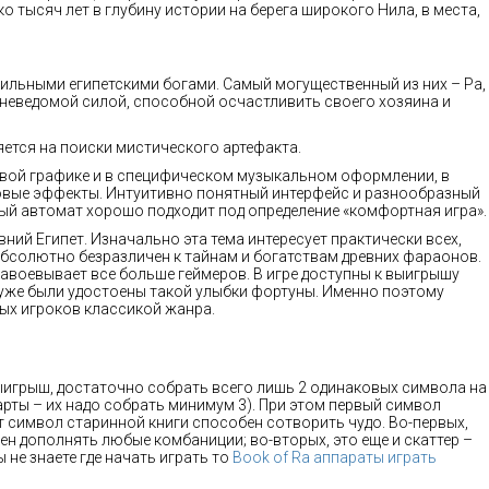
 тысяч лет в глубину истории на берега широкого Нила, в места,
сильными египетскими богами. Самый могущественный из них – Ра,
н неведомой силой, способной осчастливить своего хозяина и
яется на поиски мистического артефакта.
вой графике и в специфическом музыкальном оформлении, в
вые эффекты. Интуитивно понятный интерфейс и разнообразный
й автомат хорошо подходит под определение «комфортная игра».
ний Египет. Изначально эта тема интересует практически всех,
абсолютно безразличен к тайнам и богатствам древних фараонов.
авоевывает все больше геймеров. В игре доступны к выигрышу
 уже были удостоены такой улыбки фортуны. Именно поэтому
лых игроков классикой жанра.
ыигрыш, достаточно собрать всего лишь 2 одинаковых символа на
рты – их надо собрать минимум 3). При этом первый символ
т символ старинной книги способен сотворить чудо. Во-первых,
н дополнять любые комбаниции; во-вторых, это еще и скаттер –
 не знаете где начать играть то
Book of Ra аппараты играть