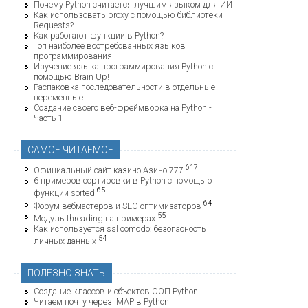
Почему Python считается лучшим языком для ИИ
Как использовать proxy с помощью библиотеки
Requests?
Как работают функции в Python?
Топ наиболее востребованных языков
программирования
Изучение языка программирования Python с
помощью Brain Up!
Распаковка последовательности в отдельные
переменные
Создание своего веб-фреймворка на Python -
Часть 1
САМОЕ ЧИТАЕМОЕ
617
Официальный сайт казино Азино 777
6 примеров сортировки в Python с помощью
65
функции sorted
64
Форум вебмастеров и SEO оптимизаторов
55
Модуль threading на примерах
Как используется ssl comodo: безопасность
54
личных данных
ПОЛЕЗНО ЗНАТЬ
Создание классов и объектов ООП Python
Читаем почту через IMAP в Python