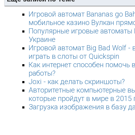
Игровой автомат Bananas go Bah
мобильное казино Вулкан прям
Популярные игровые автоматы 
Украине
Игровой автомат Big Bad Wolf - 
играть в слоты от Quickspin
Как интернет способен помочь 
работы?
Joxi - как делать скриншоты?
Авторитетные компьютерные вы
которые пройдут в мире в 2015 
Загрузка изображения в базу д