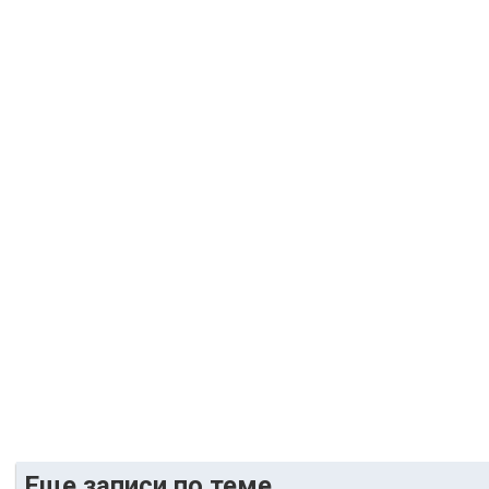
Еще записи по теме