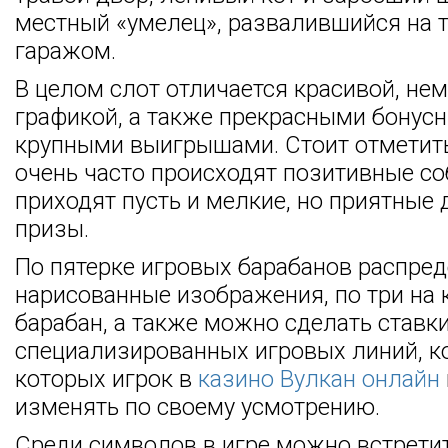
местный «умелец», развалившийся на 
гаражом.
В целом слот отличается красивой, не
графикой, а также прекрасными бонус
крупными выигрышами. Стоит отметить,
очень часто происходят позитивные со
приходят пусть и мелкие, но приятные 
призы.
По пятерке игровых барабанов распре
нарисованные изображения, по три на
барабан, а также можно сделать ставки
специализированных игровых линий, к
которых игрок в
казино Вулкан онлайн
изменять по своему усмотрению.
Среди символов в игре можно встрети