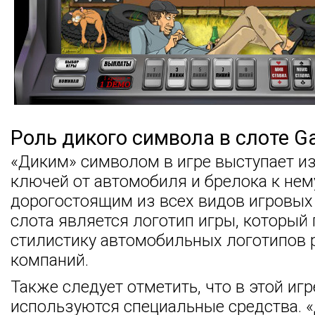
Роль дикого символа в слоте G
«Диким» символом в игре выступает и
ключей от автомобиля и брелока к нем
дорогостоящим из всех видов игровых
слота является логотип игры, который
стилистику автомобильных логотипов 
компаний.
Также следует отметить, что в этой иг
используются специальные средства. 