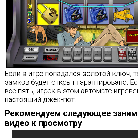
Если в игре попадался золотой ключ, т
замков будет открыт гарантировано. Е
все пять, игрок в этом автомате игров
настоящий джек-пот.
Рекомендуем следующее заним
видео к просмотру