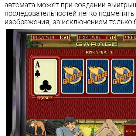
автомата может при создании выигры
последовательностей легко подменять
изображения, за исключением только 