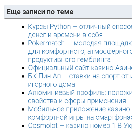
Еще записи по теме
Курсы Python – отличный спос
денег и времени в себя
Pokermatch — молодая площадк
для комфортного, атмосферного
продуктивного гемблинга
Официальный сайт казино Азин
БК Пин Ап – ставки на спорт от
игорного дома
Алюминиевый профиль: полож
свойства и сферы применения
Мобильное приложение казино 
комфортной игры на смартфона
Cosmolot – казино номер 1 В У