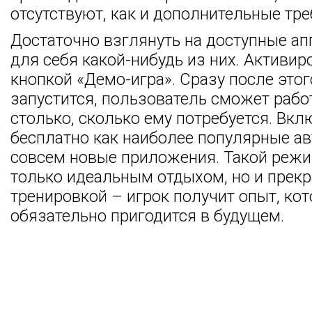
отсутствуют, как и дополнительные тре
Достаточно взглянуть на доступные ап
для себя какой-нибудь из них. Активир
кнопкой «Демо-игра». Сразу после этог
запустится, пользователь сможет рабо
столько, сколько ему потребуется. Вк
бесплатно как наиболее популярные ав
совсем новые приложения. Такой режи
только идеальным отдыхом, но и прек
тренировкой – игрок получит опыт, ко
обязательно пригодится в будущем.