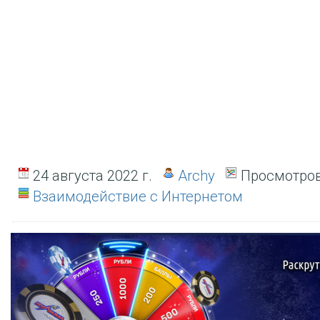
24 августа 2022 г.
Archy
Просмотров
Взаимодействие с Интернетом