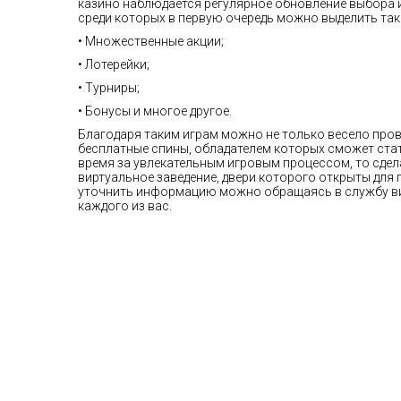
казино наблюдается регулярное обновление выбора 
среди которых в первую очередь можно выделить таки
• Множественные акции;
• Лотерейки;
• Турниры;
• Бонусы и многое другое.
Благодаря таким играм можно не только весело пров
бесплатные спины, обладателем которых сможет стат
время за увлекательным игровым процессом, то сдел
виртуальное заведение, двери которого открыты для
уточнить информацию можно обращаясь в службу ви
каждого из вас.