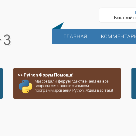
Быстрый в
ГЛАВНАЯ
КОММЕНТАР
>> Python Форум Помощи!
Мы создали
форум
где отвечаем на все
вопросы связанные с языком
программирования Python. Ждем вас там!