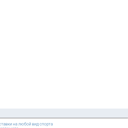
ставки на любой вид спорта