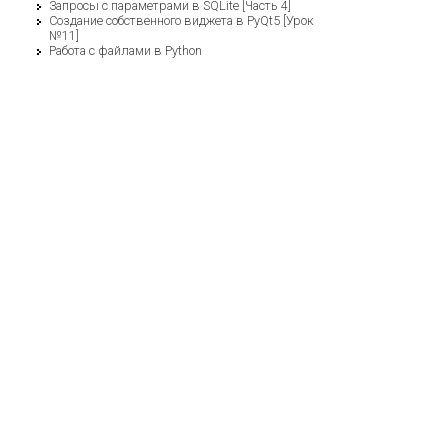
Запросы с параметрами в SQLite [Часть 4]
Создание собственного виджета в PyQt5 [Урок
№11]
Работа с файлами в Python