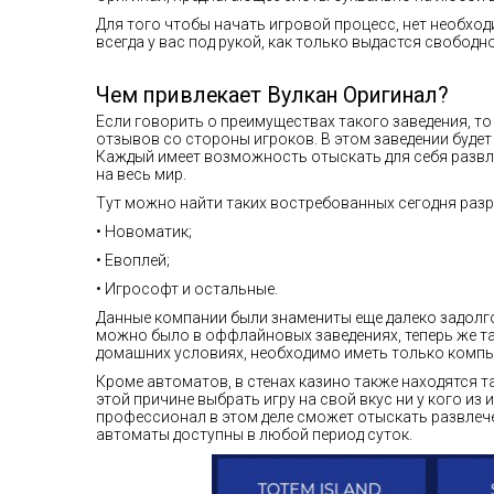
Для того чтобы начать игровой процесс, нет необход
всегда у вас под рукой, как только выдастся свободн
Чем привлекает Вулкан Оригинал?
Если говорить о преимуществах такого заведения, т
отзывов со стороны игроков. В этом заведении будет
Каждый имеет возможность отыскать для себя развл
на весь мир.
Тут можно найти таких востребованных сегодня разр
• Новоматик;
• Евоплей;
• Игрософт и остальные.
Данные компании были знамениты еще далеко задолго
можно было в оффлайновых заведениях, теперь же т
домашних условиях, необходимо иметь только компью
Кроме автоматов, в стенах казино также находятся та
этой причине выбрать игру на свой вкус ни у кого из 
профессионал в этом деле сможет отыскать развлечен
автоматы доступны в любой период суток.