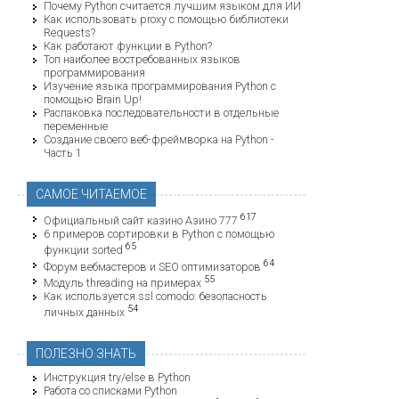
Почему Python считается лучшим языком для ИИ
Как использовать proxy с помощью библиотеки
Requests?
Как работают функции в Python?
Топ наиболее востребованных языков
программирования
Изучение языка программирования Python с
помощью Brain Up!
Распаковка последовательности в отдельные
переменные
Создание своего веб-фреймворка на Python -
Часть 1
САМОЕ ЧИТАЕМОЕ
617
Официальный сайт казино Азино 777
6 примеров сортировки в Python с помощью
65
функции sorted
64
Форум вебмастеров и SEO оптимизаторов
55
Модуль threading на примерах
Как используется ssl comodo: безопасность
54
личных данных
ПОЛЕЗНО ЗНАТЬ
Инструкция try/else в Python
Работа со списками Python