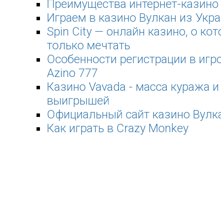
Преимущества интернет-казино 
Играем в казино Вулкан из Укр
Spin City — онлайн казино, о к
только мечтать
Особенности регистрации в игр
Azino 777
Казино Vavada - масса куража 
выигрышей
Официальный сайт казино Вулк
Как играть в Crazy Monkey