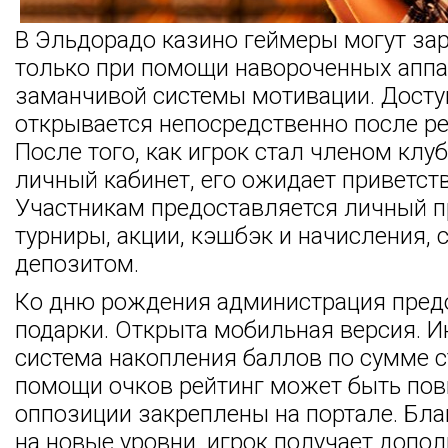
В Эльдорадо казино геймеры могут за
только при помощи навороченных аппар
заманчивой системы мотивации. Досту
открывается непосредственно после ре
После того, как игрок стал членом клу
личный кабинет, его ожидает приветст
Участникам предоставляется личный п
турниры, акции, кэшбэк и начисления, 
депозитом.
Ко дню рождения администрация пред
подарки. Открыта мобильная версия. И
система накопления баллов по сумме с
помощи очков рейтинг может быть пов
оппозиции закреплены на портале. Бла
на новые уровни, игрок получает допо