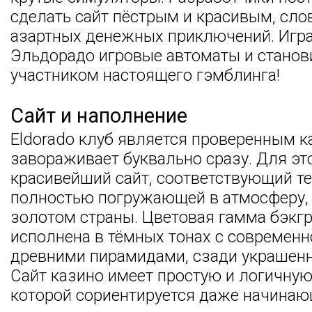
сделать сайт пёстрым и красивым, сло
азартных денежных приключений. Игра
Эльдорадо игровые автоматы и станов
участником настоящего гэмблинга!
Сайт и наполнение
Eldorado клуб является проверенным к
завораживает буквально сразу. Для эт
красивейший сайт, соответствующий те
полностью погружающей в атмосферу,
золотом страны. Цветовая гамма бэкг
исполнена в тёмных тонах с современн
древними пирамидами, сзади украшен
Сайт казино имеет простую и логичную
которой сориентируется даже начинаю