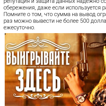
репутация и защита данных надёжно с
сбережения, даже если используется р
Помните о том, что сумма на вывод огр
раз можно вывести не более 500 долл
ежесуточно.