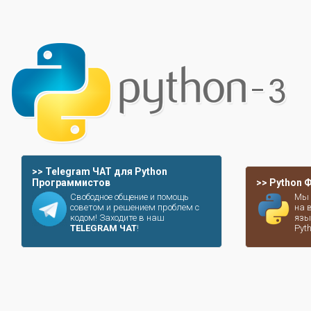
>> Telegram ЧАТ для Python
Программистов
>> Python
Свободное общение и помощь
Мы 
советом и решением проблем с
на 
кодом! Заходите в наш
язы
TELEGRAM ЧАТ
!
Pyt