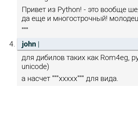
Привет из Python! - это вообще ш
да еще и многострочный! молодец!
"""
john
|
для дибилов таких как Rom4eg, p
unicode)
а насчет """xxxxx""" для вида.