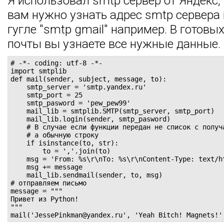
Я использовал smtp сервер от Яндекс, т
вам нужно узнать адрес smtp сервера 
гугле "smtp gmail" например. В готовы
почты вы узнаете все нужные данные.
# -*- coding: utf-8 -*-

import smtplib

def mail(sender, subject, message, to):

    smtp_server = 'smtp.yandex.ru'

    smtp_port = 25

    smtp_pasword = 'pew_pew99'

    mail_lib = smtplib.SMTP(smtp_server, smtp_port)

    mail_lib.login(sender, smtp_pasword)

    # В случае если функции передан не список с получа
    # а обычную строку

    if isinstance(to, str):

        to = ','.join(to)

    msg = 'From: %s\r\nTo: %s\r\nContent-Type: text/h
    msg += message

    mail_lib.sendmail(sender, to, msg)

# отправляем письмо

message = """

Привет из Python!

"""

mail('JessePinkman@yandex.ru', 'Yeah Bitch! Magnets!'