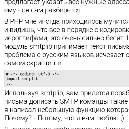
предлагает указать все нужные адреса
ему - он сам разберется.
В PHP мне иногда приходилось мучится
и видишь, что все в порядке с кодиров
иероглифами, это очень сильно бесит. Н
модуль smtplib принимает текст письм
проблема с русским языков исчезает с
самом скрипте т.е.
# -*- coding: utf-8 -*-

import smtplib

...
Используя smtplib, вам придется пора
письма дописать SMTP команды такие ка
я написал небольшую функцию которая
Почему? - Потому, что я вам люблю ;)