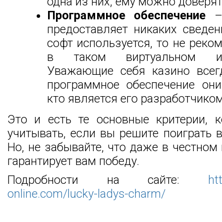
одна из них, ему можно доверят
Программное обеспечение
– 
предоставляет никаких сведен
софт используется, то не реко
в таком виртуальном и
Уважающие себя казино всег
программное обеспечение они
кто является его разработчиком
Это и есть те основные критерии, к
учитывать, если вы решите поиграть в
Но, не забывайте, что даже в честном
гарантирует вам победу.
Подробности на сайте:
ht
online.com/lucky-ladys-charm/