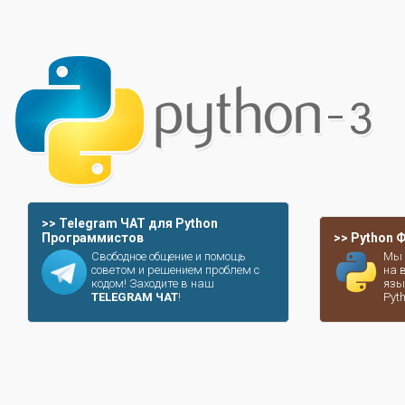
>> Telegram ЧАТ для Python
Программистов
>> Python
Свободное общение и помощь
Мы 
советом и решением проблем с
на 
кодом! Заходите в наш
язы
TELEGRAM ЧАТ
!
Pyt