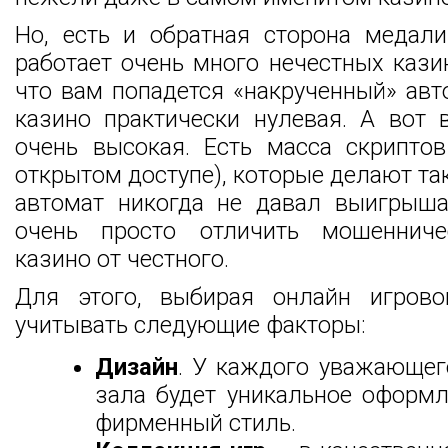
Но, есть и обратная сторона медали
работает очень много нечестных казин
что вам попадется «накрученный» ав
казино практически нулевая. А вот 
очень высокая. Есть масса скриптов
открытом доступе), которые делают та
автомат никогда не давал выигрыша
очень просто отличить мошенниче
казино от честного.
Для этого, выбирая онлайн игрово
учитывать следующие факторы:
Дизайн
. У каждого уважающег
зала будет уникальное оформл
фирменный стиль.