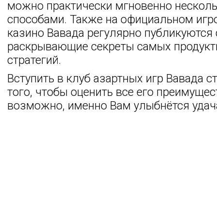
можно практически мгновенно нескол
способами. Также на официальном игр
казино Вавада регулярно публикуются 
раскрывающие секреты самых продук
стратегий.
Вступить в клуб азартных игр Вавада с
того, чтобы оценить все его преимущест
возможно, именно Вам улыбнётся удач