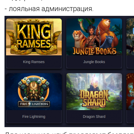
- лояльная администрация.