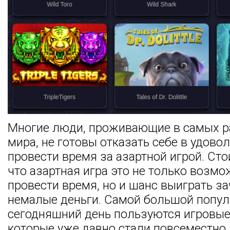
Многие люди, проживающие в самых р
мира, не готовы отказать себе в удово
провести время за азартной игрой. Сто
что азартная игра это не только возм
провести время, но и шанс выиграть з
немалые деньги. Самой большой попул
сегодняшний день пользуются игровые
которые уже давно стали повсеместно