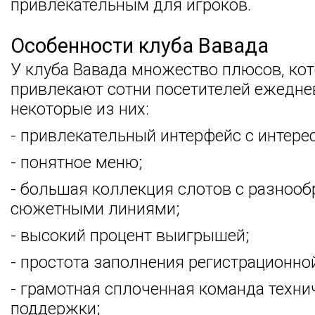
привлекательным для игроков.
Особенности клуба Вавада
У клуба Вавада множество плюсов, ко
привлекают сотни посетителей ежедне
некоторые из них:
- привлекательный интерфейс с интер
- понятное меню;
- большая коллекция слотов с разноо
сюжетными линиями;
- высокий процент выигрышей;
- простота заполнения регистрационно
- грамотная сплоченная команда техни
поддержки;