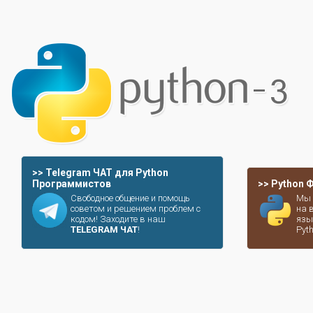
>> Telegram ЧАТ для Python
Программистов
>> Python
Свободное общение и помощь
Мы 
советом и решением проблем с
на 
кодом! Заходите в наш
язы
TELEGRAM ЧАТ
!
Pyt