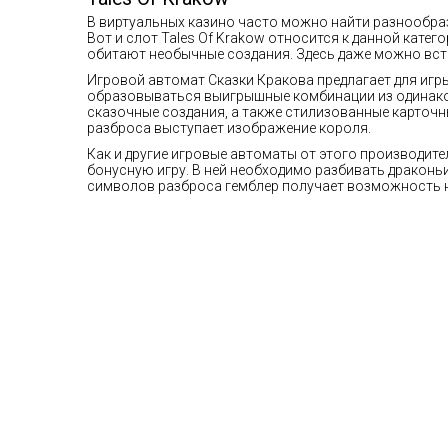
В виртуальных казино часто можно найти разнообра
Вот и слот Tales Of Krakow относится к данной катег
обитают необычные создания. Здесь даже можно вст
Игровой автомат Сказки Кракова предлагает для игры
образовываться выигрышные комбинации из одинако
сказочные создания, а также стилизованные карточн
разброса выступает изображение короля.
Как и другие игровые автоматы от этого производител
бонусную игру. В ней необходимо разбивать драконьи
символов разброса гемблер получает возможность н