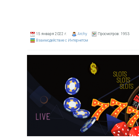
15 января 2022 г.
Archy
Просмотров:
1953
Взаимодействие с Интернетом