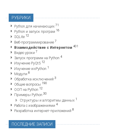
РУБРИКИ
71
Python для начинающих
16
Python и запуск програм
12
SQLite
7
Веб-программирование
401
Взаимодействие с Интернетом
7
Видео уроки
4
Запуск программ на Python
12
Изучение PyQt5
1
Изучение wxPython
8
Модули
3
Обработка исключений
190
Общие вопросы
12
ООП на Python
30
Примеры Python
1
Структуры и алгоритмы данных
4
Работа с изображениями
8
Разработка интернет-приложений
ПОСЛЕДНИЕ ЗАПИСИ