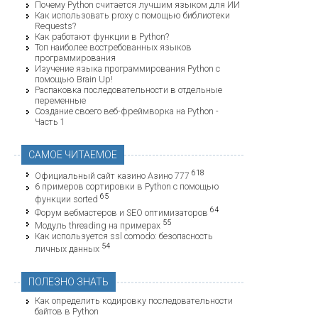
Почему Python считается лучшим языком для ИИ
Как использовать proxy с помощью библиотеки
Requests?
Как работают функции в Python?
Топ наиболее востребованных языков
программирования
Изучение языка программирования Python с
помощью Brain Up!
Распаковка последовательности в отдельные
переменные
Создание своего веб-фреймворка на Python -
Часть 1
САМОЕ ЧИТАЕМОЕ
618
Официальный сайт казино Азино 777
6 примеров сортировки в Python с помощью
65
функции sorted
64
Форум вебмастеров и SEO оптимизаторов
55
Модуль threading на примерах
Как используется ssl comodo: безопасность
54
личных данных
ПОЛЕЗНО ЗНАТЬ
Как определить кодировку последовательности
байтов в Python