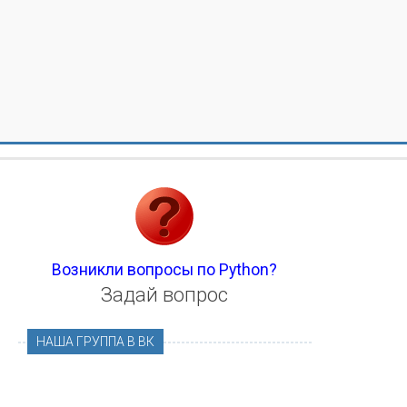
Возникли вопросы по Python?
Задай вопрос
НАША ГРУППА В ВК