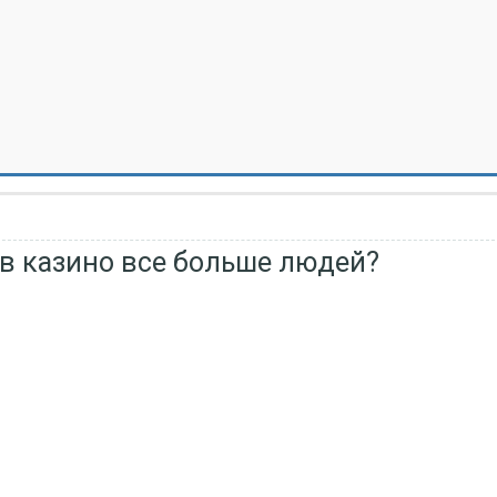
 в казино все больше людей?