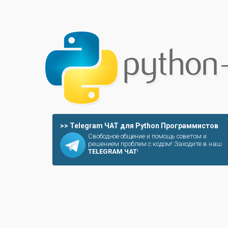
>> Telegram ЧАТ для Python Программистов
Свободное общение и помощь советом и
решением проблем с кодом! Заходите в наш
TELEGRAM ЧАТ
!