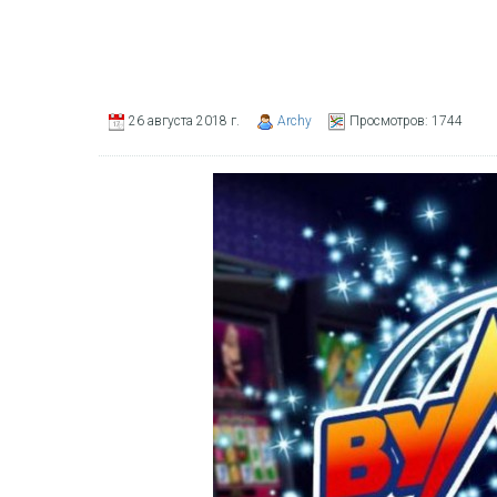
26 августа 2018 г.
Archy
Просмотров:
1744