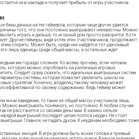
тается не в накладе и получает прибыль от игры участников.
ан
е базы данных на тех геймеров, которым чаще других удается
. Причины того, что они постоянно выигрывают неизвестны. Можно
зволить играть и дальше, то игорный дом просто разорится. Хотя
ует. Другие геймеры, видя успех этих счастливчиков, продолжают
с этим спорить. Может быть, среди них найдется тот удачливый
 это лишь единицы среди общей массы, а остальных ждет
 людьми им гораздо сложнее. Ко всему прочему, если человек
дель, которую можно опробовать на различных игровых
ретить. Следует сразу сказать, что идеальных выигрышных систем
ь параметры системы, которая позволит увеличить шансы на
вые стратегии. Конечно, владелец такому человеку может
 малоэффективной по своему содержанию. Ведь геймер может
 или ином заведении, то таких из общей массы участников лишь
и. Можно выигрывать понемногу, но постоянно. В любом случае
так не расстанется со своими деньгами. В казино нельзя
чередой выигрышей последует целая полоса неудач. Не стоит
 выигрыши. Главное, не падать духом. К неудачам необходимо тоже
обственных эмоций. В игре должна быть ясная голова и трезвый
 эмоции, тому лучше не начитать играть вовсе. Важное значение