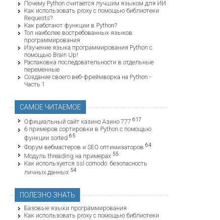
Почему Python считается лучшим языком для ИИ
Как использовать proxy с помощью библиотеки
Requests?
Как работают функции в Python?
Топ наиболее востребованных языков
программирования
Изучение языка программирования Python с
помощью Brain Up!
Распаковка последовательности в отдельные
переменные
Создание своего веб-фреймворка на Python -
Часть 1
САМОЕ ЧИТАЕМОЕ
617
Официальный сайт казино Азино 777
6 примеров сортировки в Python с помощью
65
функции sorted
64
Форум вебмастеров и SEO оптимизаторов
55
Модуль threading на примерах
Как используется ssl comodo: безопасность
54
личных данных
ПОЛЕЗНО ЗНАТЬ
Базовые языки программирования
Как использовать proxy с помощью библиотеки