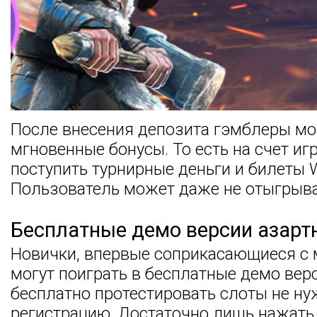
После внесения депозита гэмблеры мо
мгновенные бонусы. То есть на счет иг
поступить турнирные деньги и билеты Wi
Пользователь может даже не отыгрыват
Бесплатные демо версии азарт
Новички, впервые соприкасающиеся с 
могут поиграть в бесплатные демо верс
бесплатно протестировать слоты не ну
регистрацию. Достаточно лишь нажать 