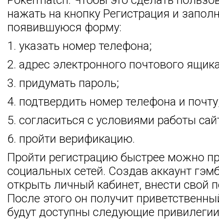
Pokermatch. Чтобы это сделать пользо
нажать на кнопку Регистрация и запол
появившуюся форму:
1. указать номер телефона;
2. адрес электронного почтового ящика
3. придумать пароль;
4. подтвердить номер телефона и почту
5. согласиться с условиями работы сай
6. пройти верификацию.
Пройти регистрацию быстрее можно п
социальных сетей. Создав аккаунт гэм
открыть личный кабинет, внести свой 
После этого он получит приветственны
будут доступны следующие привилегии