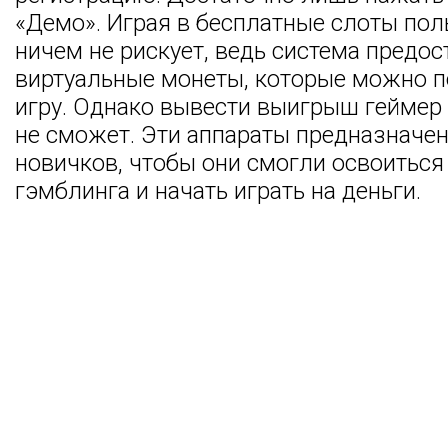
«Демо». Играя в бесплатные слоты пол
ничем не рискует, ведь система предос
виртуальные монеты, которые можно п
игру. Однако вывести выигрыш геймер 
не сможет. Эти аппараты предназначе
новичков, чтобы они смогли освоиться
гэмблинга и начать играть на деньги.