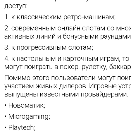
доступ:
1. к классическим ретро-машинам;
2. современным онлайн слотам со мн
активных линий и бонусными раундами
3. к прогрессивным слотам;
4. к настольным и карточным играм, то
могут поиграть в покер, рулетку, баккар
Помимо этого пользователи могут поиг
участием живых дилеров. Игровые уст
выпущены известными провайдерами:
• Новоматик;
• Microgaming;
• Playtech;