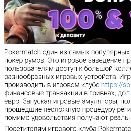
Pokermatch один из самых популярных
покер румов. Это игровое заведение п
пользователям доступ к большой колл
разнообразных игровых устройств. Игр
производить в игровом клубе
https://sb
финансовые транзакции в гривнах, дол
евро. Запуская игровые эмуляторы, по
прошедшие несложную процедуру реги
помимо удовольствия получают реальн
Посетителям игрового клуба Pokermat