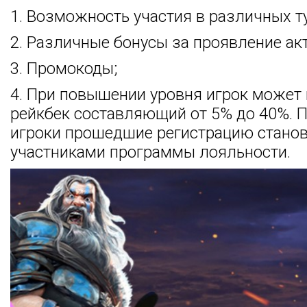
1. Возможность участия в различных т
2. Различные бонусы за проявление ак
3. Промокоды;
4. При повышении уровня игрок может
рейкбек составляющий от 5% до 40%. 
игроки прошедшие регистрацию стано
участниками программы лояльности.