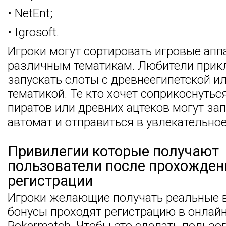
• NetEnt;
• Igrosoft.
Игроки могут сортировать игровые апп
различным тематикам. Любители прик
запускать слоты с древнеегипетской и
тематикой. Те кто хочет соприкоснутьс
пиратов или древних ацтеков могут за
автомат и отправиться в увлекательное
Привилегии которые получают
пользователи после прохожден
регистрации
Игроки желающие получать реальные 
бонусы проходят регистрацию в онлай