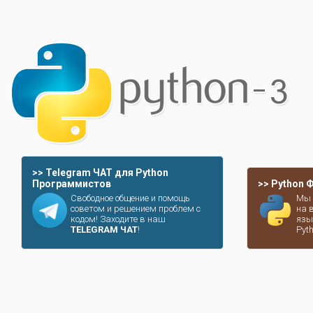
>> Telegram ЧАТ для Python
Программистов
>> Python
Свободное общение и помощь
Мы 
советом и решением проблем с
на 
кодом! Заходите в наш
язы
TELEGRAM ЧАТ
!
Pyt