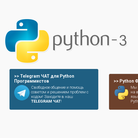
>> Telegram ЧАТ для Python
Программистов
>> Python
Свободное общение и помощь
Мы 
советом и решением проблем с
на 
кодом! Заходите в наш
язы
TELEGRAM ЧАТ
!
Pyt