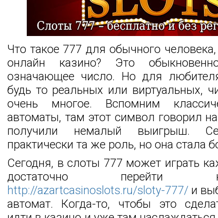
Что такое 777 для обычного человека,
онлайн казино? Это обыкновенн
означающее число. Но для любителя
будь то реальных или виртуальных, ч
очень многое. Вспомним классич
автоматы, там этот символ говорил на
получили немалый выигрыш. С
практически та же роль, но она стала 
Сегодня, в слоты 777 может играть ка
достаточно перейти
http://azartcasinoslots.ru/sloty-777/
и вы
автомат. Когда-то, чтобы это сдела
идти в казино и уже там наслаждаться