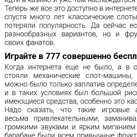
Теперь же все это доступно в интернете
спустя много лет классические слот
потеряли популярность. Да сейчас е
разнообразных вариантов, но и фр
своих фанатов.
Играйте в 777 совершенно бесп
Когда интернета еще не было, а в 
стояли механические слот-машины,
можно было только заплатив определ
и в таких условиях был большой рис
имеющиеся средства, особенно это кас
Надо сказать, что такие игровые
весьма привлекательными, заманива
громкими звуками и ярким миганием 
барабане были всем привычные фрукт