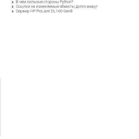
В чем сильные стороны Python?
Ссылки на изменяемые объекты долго живут
Сервер HP ProLiant DL160 Gen8