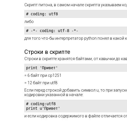
Скрипт питона, в самом начале скрипта указываем к
# coding: utf8
либо
# -*- coding: utf-8 -*-
для того что-бы интерпретатор python понял в какой
Строки в скрипте
Строки в скрипте хранятся байтами, от кавычки до ка
print 'Привет'
= 6 байт при cp1251
= 12 байт при utf8
Если перед строкой добавить символ u, то при запуск
кодировки указанной в начале
:
# coding:utf8

print u'Привет'
и если кодировка содержимого в файле отличается от