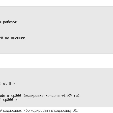
 рабочую

й во внешнюю

'utf8')

de в cp866 (кодировка консоли winXP ru)

'cp866')

ей кодировке либо кодировать в кодировку ОС.