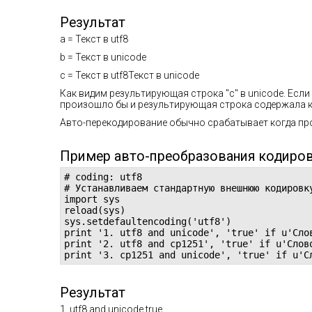
Результат
a =
Текст в utf8
b =
Текст в unicode
c =
Текст в utf8Текст в unicode
Как видим результирующая строка "c" в unicode. Есл
произошло бы и результирующая строка содержала к
Авто-перекодирование обычно срабатывает когда пр
Пример авто-преобразования кодиров
# coding: utf8

# Устанавливаем стандартную внешнюю кодировку
import sys

reload(sys)

sys.setdefaultencoding('utf8')

print '1. utf8 and unicode', 'true' if u'Слов
print '2. utf8 and cp1251', 'true' if u'Слов
print '3. cp1251 and unicode', 'true' if u'С
Результат
1. utf8 and unicode true