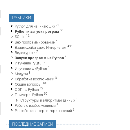
РУБРИКИ
71
Python для начинающих
16
Python и запуск програм
12
SQLite
7
Веб-программирование
401
Взаимодействие с Интернетом
7
Видео уроки
4
Запуск программ на Python
12
Изучение PyQt5
1
Изучение wxPython
8
Модули
3
Обработка исключений
190
Общие вопросы
12
ООП на Python
30
Примеры Python
1
Структуры и алгоритмы данных
4
Работа с изображениями
8
Разработка интернет-приложений
ПОСЛЕДНИЕ ЗАПИСИ