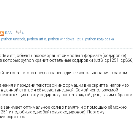
RSS
4
python unicode
,
python utf-8
,
python windows-1251
,
python кодировка
ode и str, объект unicode хранит символы в формате (кодировке)
в которых python хранит остальные кодировки (utf8, cp1251, cp866
й питона т.к. она предназначена для её использования в самом
ранения и передачи текстовой информации вне скрипта, например
у в данной статье я её назвал внешней. Самой используемой
 переходящих на эту кодировку растет каждый день, таким образом
она занимает оптимальное кол-во памяти и с помощью её можно
p1251 и подобных однобайтовых кодировок). Поэтому
нии скриптов.