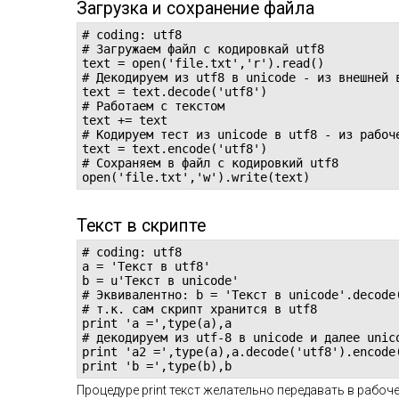
Загрузка и сохранение файла
# coding: utf8

# Загружаем файл с кодировкай utf8

text = open('file.txt','r').read()

# Декодируем из utf8 в unicode - из внешней в
text = text.decode('utf8')

# Работаем с текстом

text += text

# Кодируем тест из unicode в utf8 - из рабоче
text = text.encode('utf8')

# Сохраняем в файл с кодировкий utf8

open('file.txt','w').write(text)
Текст в скрипте
# coding: utf8

a = 'Текст в utf8'

b = u'Текст в unicode'

# Эквивалентно: b = 'Текст в unicode'.decode(
# т.к. сам скрипт хранится в utf8

print 'a =',type(a),a

# декодируем из utf-8 в unicode и далее unico
print 'a2 =',type(a),a.decode('utf8').encode(
print 'b =',type(b),b
Процедуре print текст желательно передавать в рабоч