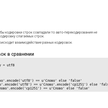
и бы кодировки строк совпадали то авто-перекодирования не
одировку слагаемых строк.
оисходит взаимодействие разных кодировок.
ок в сравнении
 = utf8

о'.encode('utf8') == u'Слово' else 'false'

о'.encode('utf8') == u'Слово'.encode('cp1251') else 'fals
лово'.encode('cp1251') == u'Слово' else 'false'