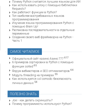
Почему Python считается лучшим языком для ИИ
Как использовать proxy с помощью библиотеки
Requests?
Как работают функции в Python?
Топ наиболее востребованных языков
программирования
Изучение языка программирования Python с
помощью Brain Up!
Распаковка последовательности в отдельные
переменные
Создание своего веб-фреймворка на Python -
Часть 1
САМОЕ ЧИТАЕМОЕ
617
Официальный сайт казино Азино 777
6 примеров сортировки в Python с помощью
65
функции sorted
64
Форум вебмастеров и SEO оптимизаторов
55
Модуль threading на примерах
Как используется ssl comodo: безопасность
54
личных данных
ПОЛЕЗНО ЗНАТЬ
Joxi - как делать скриншоты?
Почему программисты используют Python?