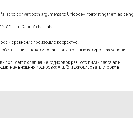
ailed to convert both arguments to Unicode - interpreting them as bein
1251') == u'Слово' else 'false'
icode и сравнение произошло корректно.
 обе внешние, т.к. кодированы они в разных кодировках условие
о выполняется сравнение кодировок разного вида - рабочая и
ндартная внешняя кодировка = utf8, и декодировать строку в