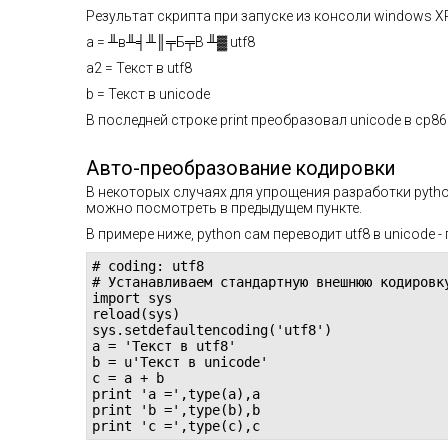
Результат скрипта при запуске из консоли windows X
a =
╨в╨╡╨║╤Б╤В ╨▓ utf8
a2 =
Текст в utf8
b =
Текст в unicode
В последней строке print преобразовал unicode в cp8
Авто-преобразование кодировки
В некоторых случаях для упрощения разработки pytho
можно посмотреть в предыдущем пункте.
В примере ниже, python сам переводит utf8 в unicode 
# coding: utf8

# Устанавливаем стандартную внешнюю кодировку
import sys

reload(sys)

sys.setdefaultencoding('utf8')

a = 'Текст в utf8'

b = u'Текст в unicode'

c = a + b

print 'a =',type(a),a

print 'b =',type(b),b

print 'c =',type(c),c