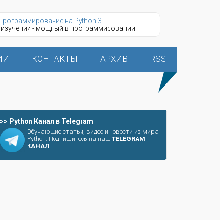
Программирование на Python 3
 изучении - мощный в программировании
ИИ
КОНТАКТЫ
АРХИВ
RSS
>> Python Канал в Telegram
Обучающие статьи, видео и новости из мира
Python. Подпишитесь на наш
TELEGRAM
КАНАЛ
!