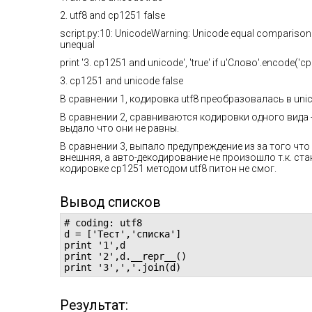
2. utf8 and cp1251 false
script.py:10: UnicodeWarning: Unicode equal comparison f
unequal
print '3. cp1251 and unicode', 'true' if u'Слово'.encode('cp
3. cp1251 and unicode false
В сравнении 1, кодировка utf8 преобразовалась в un
В сравнении 2, сравниваются кодировки одного вида -
выдало что они не равны.
В сравнении 3, выпало предупреждение из за того чт
внешняя, а авто-декодирование не произошло т.к. ста
кодировке cp1251 методом utf8 питон не смог.
Вывод списков
# coding: utf8

d = ['Тест','списка']

print '1',d

print '2',d.__repr__()

print '3',','.join(d)
Результат: