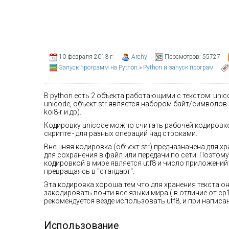
10 февраля 2013 г.
Archy
Просмотров:
55727
Запуск программ на Python
»
Python и запуск програм
В python есть 2 объекта работающими с текстом: unic
unicode, объект str является набором байт/символов 
koi8-r и др).
Кодировку unicode можно считать рабочей кодировко
скрипте - для разных операций над строками.
Внешняя кодировка (объект str) предназначена для х
для сохранения в файл или передачи по сети. Поэтом
кодировкой в мире является utf8 и число приложений
превращаясь в "стандарт".
Эта кодировка хороша тем что для хранения текста 
закодировать почти все языки мира ( в отличие от c
рекомендуется везде использовать utf8, и при написа
Использование