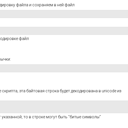
одировку файла и сохраняем в ней файл
 кодировке файл
вычки:
е скрипта, эта байтовая строка будет декодирована в unicode из
 указанной, то в строке могут быть "битые символы"