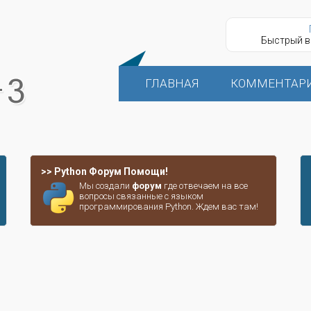
Быстрый в
ГЛАВНАЯ
КОММЕНТАР
>> Python Форум Помощи!
Мы создали
форум
где отвечаем на все
вопросы связанные с языком
программирования Python. Ждем вас там!