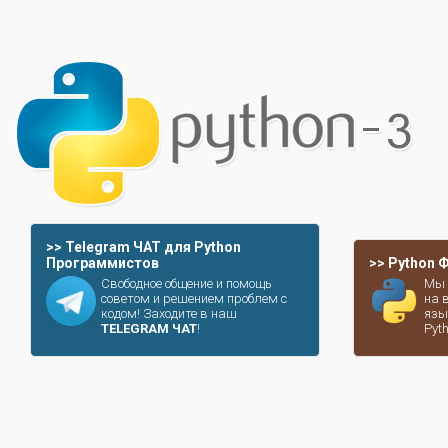
>> Telegram ЧАТ для Python
Программистов
>> Python
Свободное общение и помощь
Мы 
советом и решением проблем с
на 
кодом! Заходите в наш
язы
TELEGRAM ЧАТ
!
Pyt