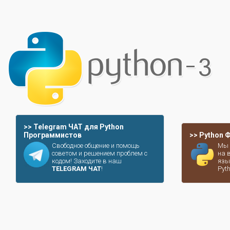
>> Telegram ЧАТ для Python
Программистов
>> Python
Свободное общение и помощь
Мы 
советом и решением проблем с
на 
кодом! Заходите в наш
язы
TELEGRAM ЧАТ
!
Pyt