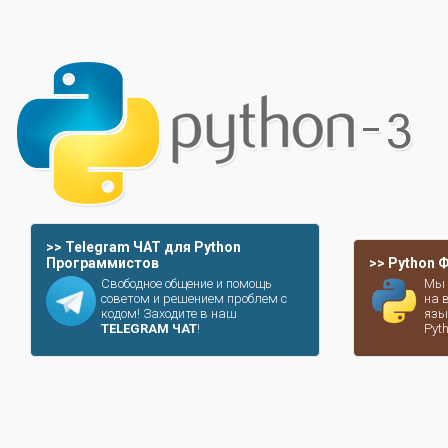
>> Telegram ЧАТ для Python
Программистов
>> Python
Свободное общение и помощь
Мы 
советом и решением проблем с
на 
кодом! Заходите в наш
язы
TELEGRAM ЧАТ
!
Pyt