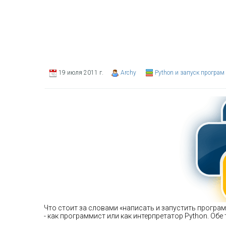
19 июля 2011 г.
Archy
Python и запуск програм
Что стоит за словами «написать и запустить программ
- как программист или как интерпретатор Python. Об