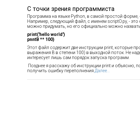
С точки зрения программиста
Программа на языке Python, в самой простой форме, 
Например, следующий файл, с именем scriptO.py, - эт
можно придумать, но его официально можно назвать
print('hello world')
pnntB ** 100)
Этот файл содержит две инструкции print, которые пр
выражения B в степени 100) в выходной поток. Не над
интересует лишь сам порядок запуска программ.
Позднее я расскажу об инструкции print и объясню, п
получить ошибку переполнения.
Далее...