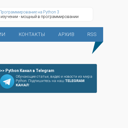
Программирование на Python 3
 изучении - мощный в программировании
ИИ
КОНТАКТЫ
АРХИВ
RSS
>> Python Канал в Telegram
Обучающие статьи, видео и новости из мира
Python. Подпишитесь на наш
TELEGRAM
КАНАЛ
!