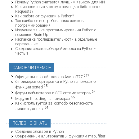
Почему Python считается лучшим языком для ИИ
Как использовать proxy с помощью библиотеки
Requests?
Как работают функции в Python?
Топ наиболее востребованных языков
программирования
Изучение языка программирования Python с
помощью Brain Up!
Распаковка последовательности в отдельные
переменные
Создание своего веб-фреймворка на Python -
Часть 1
САМОЕ ЧИТАЕМОЕ
617
Официальный сайт казино Азино 777
6 примеров сортировки в Python с помощью
65
функции sorted
64
Форум вебмастеров и SEO оптимизаторов
55
Модуль threading на примерах
Как используется ssl comodo: безопасность
54
личных данных
ПОЛЕЗНО ЗНАТЬ
Создание словаря в Python
Современные альтернативы функциям map, filter