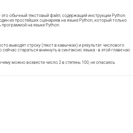
- это обычный текстовый файл, содержащий инструкции Python.
о один из простейших сценариев на языке Python, который только
 программой на языке Python:
осто выводят строку (текст в кавычках) и результат числового
о сейчас стараться вникнуть в синтаксис языка - в этой главе нас
очему можно возвести число 2 в степень 100, не опасаясь