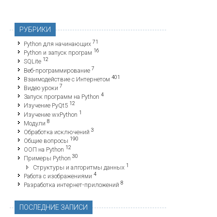
РУБРИКИ
71
Python для начинающих
16
Python и запуск програм
12
SQLite
7
Веб-программирование
401
Взаимодействие с Интернетом
7
Видео уроки
4
Запуск программ на Python
12
Изучение PyQt5
1
Изучение wxPython
8
Модули
3
Обработка исключений
190
Общие вопросы
12
ООП на Python
30
Примеры Python
1
Структуры и алгоритмы данных
4
Работа с изображениями
8
Разработка интернет-приложений
ПОСЛЕДНИЕ ЗАПИСИ