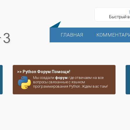
Быстрый в
ГЛАВНАЯ
КОММЕНТАР
>> Python Форум Помощи!
Мы создали
форум
где отвечаем на все
вопросы связанные с языком
программирования Python. Ждем вас там!