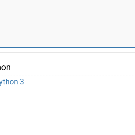
hon
thon 3