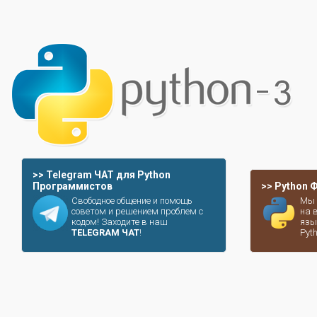
>> Telegram ЧАТ для Python
Программистов
>> Python
Свободное общение и помощь
Мы 
советом и решением проблем с
на 
кодом! Заходите в наш
язы
TELEGRAM ЧАТ
!
Pyt