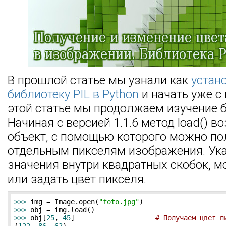
В прошлой статье мы узнали как
устан
библиотеку PIL в Python
и начать уже с 
этой статье мы продолжаем изучение б
Начиная с версией 1.1.6 метод load() в
объект, с помощью которого можно пол
отдельным пикселям изображения. Ука
значения внутри квадратных скобок, 
или задать цвет пикселя.
>>> 
img = Image.open(
"foto.jpg"
>>> 
>>> 
obj[
25
, 
45
]                    
# Получаем цвет п