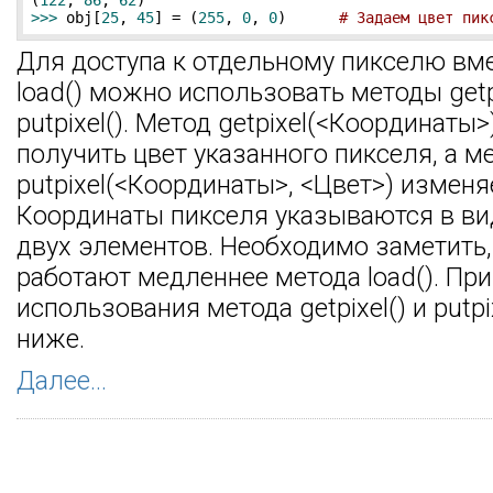
(
122
, 
86
, 
62
>>> 
obj[
25
, 
45
] = (
255
, 
0
, 
0
)      
# Задаем цвет пик
Для доступа к отдельному пикселю вм
load() можно использовать методы getpi
putpixel(). Метод getpixel(<Координаты
получить цвет указанного пикселя, а м
putpixel(<Координаты>, <Цвет>) изменя
Координаты пикселя указываются в ви
двух элементов. Необходимо заметить,
работают медленнее метода load(). Пр
использования метода getpixel() и putpi
ниже.
Далее...