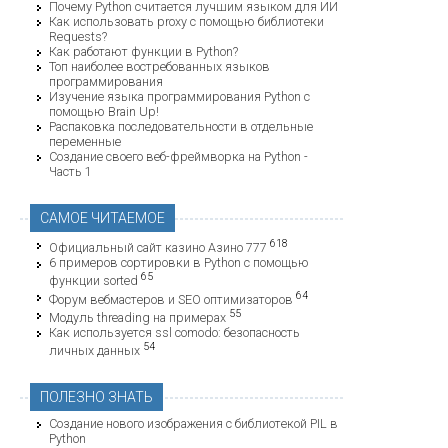
Почему Python считается лучшим языком для ИИ
Как использовать proxy с помощью библиотеки
Requests?
Как работают функции в Python?
Топ наиболее востребованных языков
программирования
Изучение языка программирования Python с
помощью Brain Up!
Распаковка последовательности в отдельные
переменные
Создание своего веб-фреймворка на Python -
Часть 1
САМОЕ ЧИТАЕМОЕ
618
Официальный сайт казино Азино 777
6 примеров сортировки в Python с помощью
65
функции sorted
64
Форум вебмастеров и SEO оптимизаторов
55
Модуль threading на примерах
Как используется ssl comodo: безопасность
54
личных данных
ПОЛЕЗНО ЗНАТЬ
Создание нового изображения с библиотекой PIL в
Python