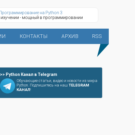
Программирование на Python 3
 изучении - мощный в программировании
ИИ
КОНТАКТЫ
АРХИВ
RSS
>> Python Канал в Telegram
Обучающие статьи, видео и новости из мира
Python. Подпишитесь на наш
TELEGRAM
КАНАЛ
!