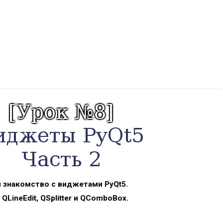
знакомство с виджетами PyQt5.
LineEdit, QSplitter и QComboBox.