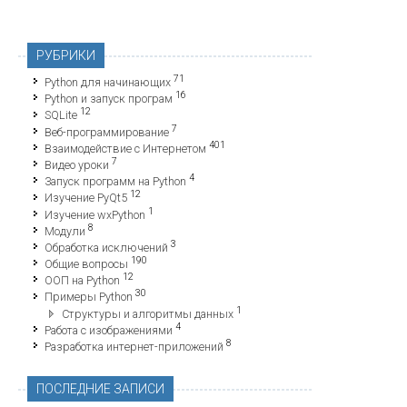
РУБРИКИ
71
Python для начинающих
16
Python и запуск програм
12
SQLite
7
Веб-программирование
401
Взаимодействие с Интернетом
7
Видео уроки
4
Запуск программ на Python
12
Изучение PyQt5
1
Изучение wxPython
8
Модули
3
Обработка исключений
190
Общие вопросы
12
ООП на Python
30
Примеры Python
1
Структуры и алгоритмы данных
4
Работа с изображениями
8
Разработка интернет-приложений
ПОСЛЕДНИЕ ЗАПИСИ