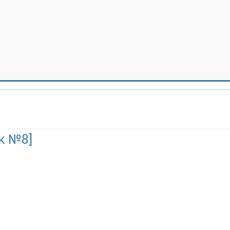
к №8]