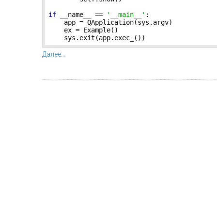
if
 __name__ == 
'__main__'
:

    app = QApplication(sys.argv)

    ex = Example()

    sys.exit(app.exec_())
Далее...