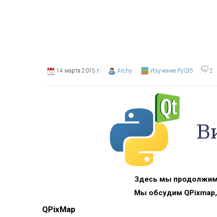
14 марта 2015 г.
Archy
Изучение PyQt5
2
Здесь мы продолжим 
Мы обсудим QPixmap, Q
QPixMap