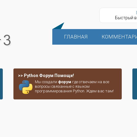
Быстрый в
ГЛАВНАЯ
КОММЕНТАР
>> Python Форум Помощи!
Мы создали
форум
где отвечаем на все
вопросы связанные с языком
программирования Python. Ждем вас там!