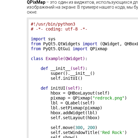
QPixMap
– это один из виджетов, использующихся д
изображений на экране. В примере нашего кода, мы 
окне.
#!/usr/bin/python3
# -*- coding: utf-8 -*-
import
from
 PyQt5.QtWidgets 
import
from
 PyQt5.QtGui 
import
 QPixmap

class
Example
(QWidget)
:
def
__init__
(self)
:
        super().__init__()

        self.initUI()

def
initUI
(self)
:
        hbox = QHBoxLayout(self)

        pixmap = QPixmap(
"redrock.png"
)

        lbl = QLabel(self)

        lbl.setPixmap(pixmap)

        hbox.addWidget(lbl)

        self.setLayout(hbox)

        self.move(
300
, 
200
)

        self.setWindowTitle(
'Red Rock'
)

        self.show()        
