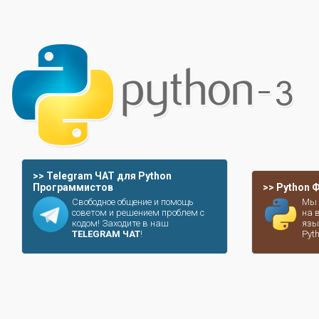
>> Telegram ЧАТ для Python
Программистов
>> Python
Свободное общение и помощь
Мы 
советом и решением проблем с
на 
кодом! Заходите в наш
язы
TELEGRAM ЧАТ
!
Pyt