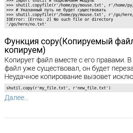
>>> import shutil # Подключаем модуль

>>> shutil.copyfile(r'/home/py/mouse.txt', r'/home/py/
>>> # Указанный путь не будет существовать

>>> shutil.copyfile(r'/home/py/mouse.txt', r'/go/here/
IOError: [Errno: 2] No such file or directory

'/go/here/no.txt'
Функция copy(Копируемый файл
копируем)
Копирует файл вместе с его правами. В
файл уже существовал, он будет перез
Неудачное копирование вызовет исключ
shutil.copy(r'my_file.txt', r'new_file.txt')
Далее...