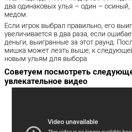
два одинаковых улья – один – осиный, 
медом.
Если игрок выбрал правильно, его вы
увеличивается в два раза, если ошибает
деньги, выигранные за этот раунд. По
мишка может лезть выше, к следующей
новым ульям для выбора.
Советуем посмотреть следующ
увлекательное видео