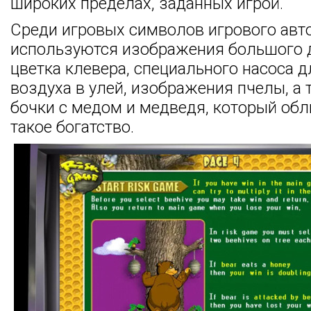
широких пределах, заданных игрой.
Среди игровых символов игрового авт
используются изображения большого 
цветка клевера, специального насоса д
воздуха в улей, изображения пчелы, а
бочки с медом и медведя, который обл
такое богатство.