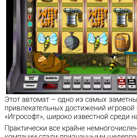
Этот автомат – одно из самых заметны
привлекательных достижений игровой
«Игрософт», широко известной среди н
Практически все крайне немногочисле
компании стали признанными шедевра