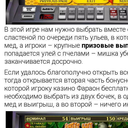
В этой игре нам нужно выбрать вместе
сластеной по очереди пять ульев, в ко
мед, а игроки – крупные
призовые вы
попадается улей с пчелами – мишка убе
заканчивается досрочно.
Если удалось благополучно открыть все
тогда открывается вторая часть бонусн
которой игроку казино Фараон бесплат
необходимо выбрать из двух бочек, в 
мед и выигрыш, а во второй – ничего и