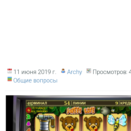
11 июня 2019 г.
Archy
Просмотров:
4
Общие вопросы