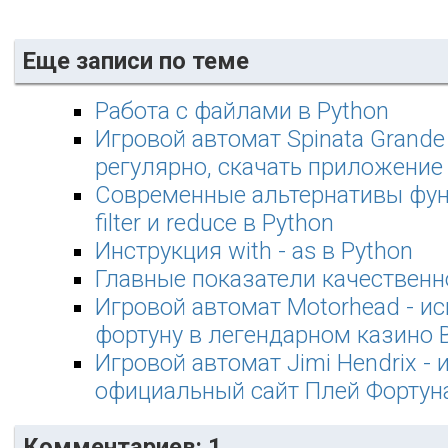
Еще записи по теме
Работа с файлами в Python
Игровой автомат Spinata Grande
регулярно, скачать приложение
Современные альтернативы фу
filter и reduce в Python
Инструкция with - as в Python
Главные показатели качественн
Игровой автомат Motorhead - и
фортуну в легендарном казино 
Игровой автомат Jimi Hendrix - 
официальный сайт Плей Фортун
Комментариев: 1