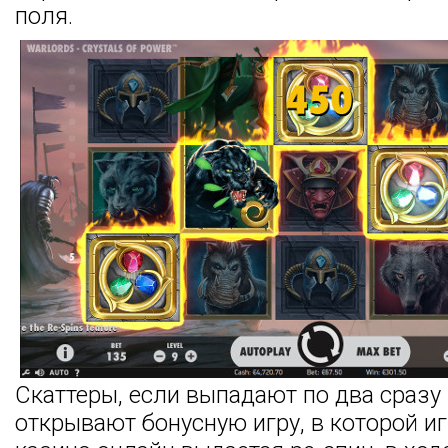
поля.
Скаттеры, если выпадают по два сразу 
открывают бонусную игру, в которой и