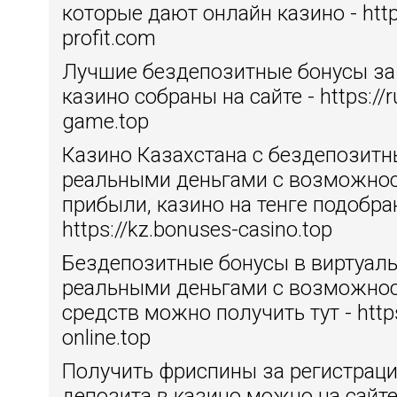
которые дают онлайн казино - http
profit.com
Лучшие бездепозитные бонусы за
казино собраны на сайте - https://r
game.top
Казино Казахстана с бездепозит
реальными деньгами с возможно
прибыли, казино на тенге подобран
https://kz.bonuses-casino.top
Бездепозитные бонусы в виртуал
реальными деньгами с возможно
средств можно получить тут - https
online.top
Получить фриспины за регистрац
депозита в казино можно на сайте