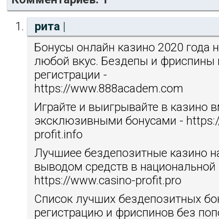
рита
|
Бонусы онлайн казино 2020 года 
любой вкус. Бездепы и фриспины 
регистрации -
https://www.888academ.com
Играйте и выигрывайте в казино в
эксклюзивными бонусами - https://
profit.info
Лучшиее бездепозитные казино на
выводом средств в национальной 
https://www.casino-profit.pro
Список лучших бездепозитных бо
регистрацию и фриспинов без поп