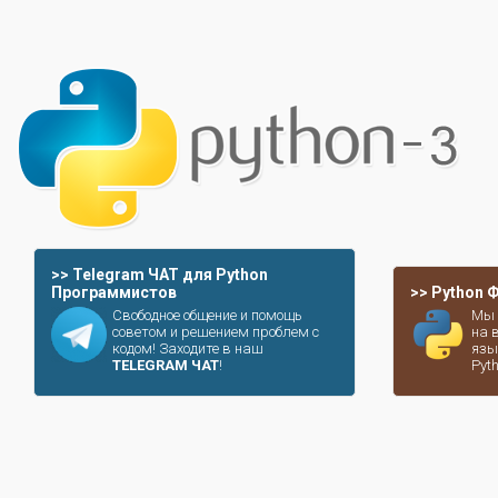
>> Telegram ЧАТ для Python
Программистов
>> Python
Свободное общение и помощь
Мы 
советом и решением проблем с
на 
кодом! Заходите в наш
язы
TELEGRAM ЧАТ
!
Pyt