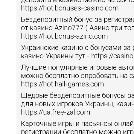
https://hot.bonuses-casino.com
Бездепозитный бонус за регистра
от казино Azino777 ( Азино три топ
https://hot.bonus-azino.com
Украинские казино с бонусами за 
казино Украины тут - https://casino
Лучшие популярные игровые авто
можно бесплатно опробовать на са
https://hot.hall-games.com
Щедрые бездепозитные бонусы за
для новых игроков Украины, казин
https://ua.free-zal.com
Карточные игры и пасьянсы онлай
регистрации бесплатно можно игра