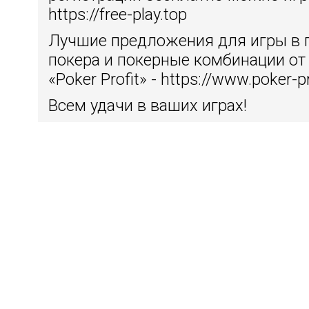
https://free-play.top
Лучшие предложения для игры в п
покера и покерные комбинации от
«Poker Profit» - https://www.poker-p
Всем удачи в ваших играх!