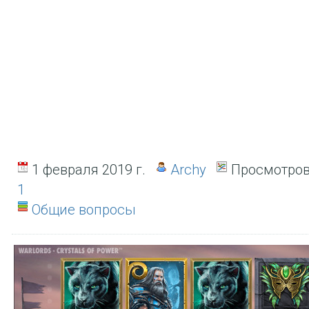
1 февраля 2019 г.
Archy
Просмотров
1
Общие вопросы