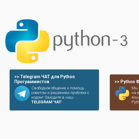
>> Telegram ЧАТ для Python
Программистов
>> Python
Свободное общение и помощь
Мы 
советом и решением проблем с
на 
кодом! Заходите в наш
язы
TELEGRAM ЧАТ
!
Pyt