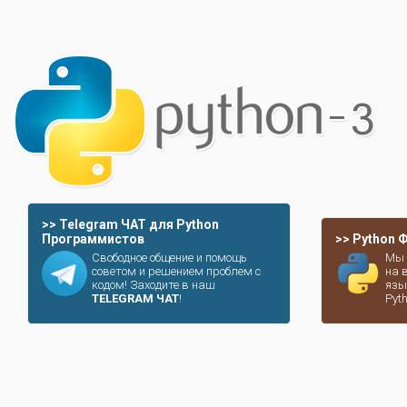
>> Telegram ЧАТ для Python
Программистов
>> Python
Свободное общение и помощь
Мы 
советом и решением проблем с
на 
кодом! Заходите в наш
язы
TELEGRAM ЧАТ
!
Pyt