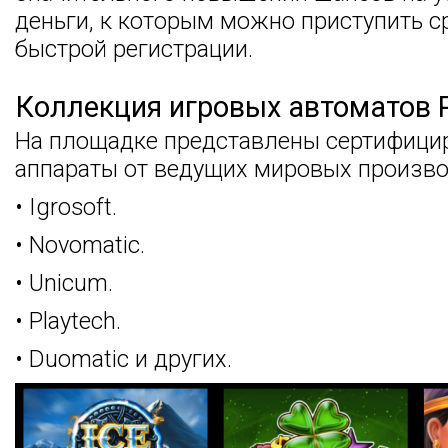
деньги, к которым можно приступить с
быстрой регистрации.
Коллекция игровых автоматов 
На площадке представлены сертифици
аппараты от ведущих мировых произво
• Igrosoft.
• Novomatic.
• Unicum.
• Playtech.
• Duomatic и других.