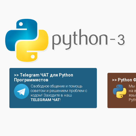
>> Telegram ЧАТ для Python
Программистов
>> Python
Свободное общение и помощь
Мы 
советом и решением проблем с
на 
кодом! Заходите в наш
язы
TELEGRAM ЧАТ
!
Pyt