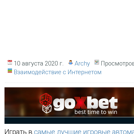
10 августа 2020 г.
Archy
Просмотров
Взаимодействие с Интернетом
Играть в
самые лучшие игровые автом