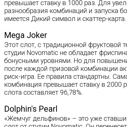
превышает ставку в 1000 раз. Для уве
разнообразия комбинаций и запуска б
имеется Дикий символ и скаттер-карта.
Mega Joker
Этот слот, с традиционной фруктовой т
студии Novomatic не обладает фриспин
бонусными уровнями. Но для повышен
после каждой призовой комбинации ак
риск-игра. Ее правила стандартны. Сам
комбинация превышает ставку в 2000 р
слота составляет 96,78%.
Dolphin's Pearl
«Жемчуг дельфинов» – это уже ставш
слот от студии Novomatic. Он перенесет