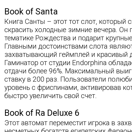
Book of Santa
Книга Санты – этот тот слот, который 
скрасить холодные зимние вечера. Он
тематике Рождества и подарит крупны
Главными достоинствами слота являю
захватывающий геймплей и красивый 
Гаминатор от студии Endorphina облад
отдачи более 96%. Максимальный выи
ставку в 200 раз. Пользователи полюби
уровень с фриспинами, активировав к
быстро увеличить свой счет.
Book of Ra Deluxe 6
Этот автомат переместит игрока в за
несметных богатств египетских фараон