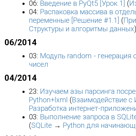
06:
Введение в PyQt5 [Урок 1]
(
И
04:
Распаковка массива в отдел
переменные [Решение #1.1]
(
При
Структуры и алгоритмы данных
06/2014
03:
Модуль random - генерация 
чисел
04/2014
23:
Изучаем азы парсинга поср
Python+lxml
(
Взаимодействие с 
Разработка интернет-приложен
03:
Выполнение запроса в SQLit
(
SQLite
→
Python для начинающ