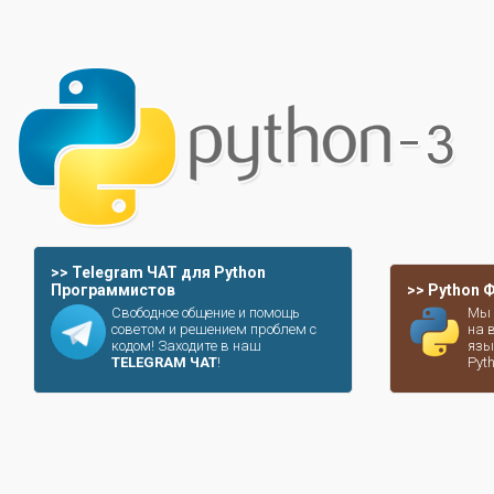
>> Telegram ЧАТ для Python
Программистов
>> Python
Свободное общение и помощь
Мы 
советом и решением проблем с
на 
кодом! Заходите в наш
язы
TELEGRAM ЧАТ
!
Pyt