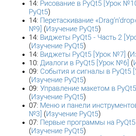
14:
Рисование в PyQt5 [Урок №1
PyQt5
)
14:
Перетаскивание «Drag’n’drop»
№9]
(
Изучение PyQt5
)
14:
Виджеты PyQt5 - Часть 2 [Ур
(
Изучение PyQt5
)
14:
Виджеты PyQt5 [Урок №7]
(
И
10:
Диалоги в PyQt5 [Урок №6]
(
09:
События и сигналы в PyQt5 
(
Изучение PyQt5
)
09:
Управление макетом в PyQt5
(
Изучение PyQt5
)
07:
Меню и панели инструментов
№3]
(
Изучение PyQt5
)
07:
Первые программы на PyQt5 
(
Изучение PyQt5
)