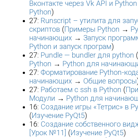
Вконтакте через Vk API и Python
Python
)
27:
Runscript – утилита для запу
скриптов
(
Примеры Python
→
Py
начинающих
→
Запуск програм
Python и запуск програм
)
27:
Pundle — bundler для python
Python
→
Python для начинающ
27:
Форматирование Python-код
начинающих
→
Общие вопросы
27:
Работаем с ssh в Python
(
При
Модули
→
Python для начинаю
16:
Создание игры «Тетрис» в P
(
Изучение PyQt5
)
16:
Создание собственного видж
[Урок №11]
(
Изучение PyQt5
)