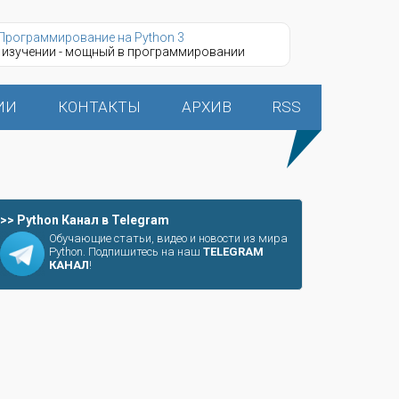
Программирование на Python 3
 изучении - мощный в программировании
ИИ
КОНТАКТЫ
АРХИВ
RSS
>> Python Канал в Telegram
Обучающие статьи, видео и новости из мира
Python. Подпишитесь на наш
TELEGRAM
КАНАЛ
!