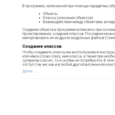
В программе, написанной при помощи парадигмы об
Объекты.
Классы (описания объектов).
Взаимодействия между объектами, вследс
Создание объекта в программе возможно при основан
проектирования, создания классов. Последние можн
импортировать их из других модульных файлов (тоже 
Создание классов
Чтобы создавать классы мы воспользуемся инструкцие
ключевое слово class, имя класса, а также при необ
суперклассов нет, то и скобки не потребуются. В тел
отступ (так же, как и в любой другой вложенной конст
Далее...