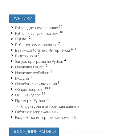
РУБРИКИ
71
Python для начинающих
16
Python и запуск програм
12
SQLite
7
Веб-программирование
401
Взаимодействие с Интернетом
7
Видео уроки
4
Запуск программ на Python
12
Изучение PyQt5
1
Изучение wxPython
8
Модули
3
Обработка исключений
190
Общие вопросы
12
ООП на Python
30
Примеры Python
1
Структуры и алгоритмы данных
4
Работа с изображениями
8
Разработка интернет-приложений
ПОСЛЕДНИЕ ЗАПИСИ