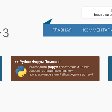
Быстрый в
ГЛАВНАЯ
КОММЕНТАР
>> Python Форум Помощи!
Мы создали
форум
где отвечаем на все
вопросы связанные с языком
программирования Python. Ждем вас там!