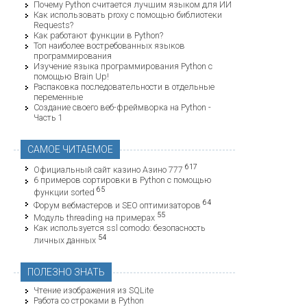
Почему Python считается лучшим языком для ИИ
Как использовать proxy с помощью библиотеки
Requests?
Как работают функции в Python?
Топ наиболее востребованных языков
программирования
Изучение языка программирования Python с
помощью Brain Up!
Распаковка последовательности в отдельные
переменные
Создание своего веб-фреймворка на Python -
Часть 1
САМОЕ ЧИТАЕМОЕ
617
Официальный сайт казино Азино 777
6 примеров сортировки в Python с помощью
65
функции sorted
64
Форум вебмастеров и SEO оптимизаторов
55
Модуль threading на примерах
Как используется ssl comodo: безопасность
54
личных данных
ПОЛЕЗНО ЗНАТЬ
Чтение изображения из SQLite
Работа со строками в Python