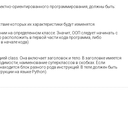
ъектно-ориентированного программирования, должны быть:
твие которых их характеристики будут изменятся.
ии на определенном классе. Значит, ООП следует начинать с
о расположить в первой части кода программа, либо
в начале кода).
й class. Она включает заголовок и тело. В заголовке имеется
ходимости, наименование суперклассов в скобках. Если
е находится блок разного рода инструкций. В теле должен быть
рукции на языке Python).