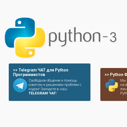
>> Telegram ЧАТ для Python
Программистов
>> Python
Свободное общение и помощь
Мы 
советом и решением проблем с
на 
кодом! Заходите в наш
язы
TELEGRAM ЧАТ
!
Pyt