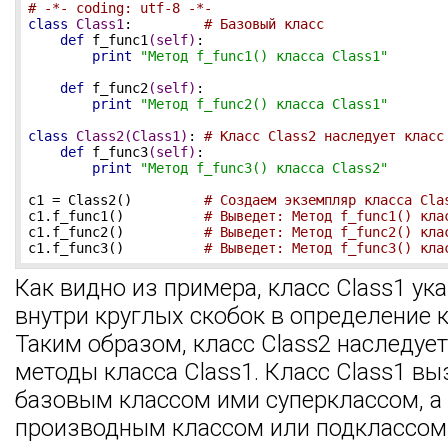
# -*- coding: utf-8 -*-
class
Class1
:
# Базовый класс
def
f_func1
(self)
:
print
"Метод f_func1() класса Class1"
def
f_func2
(self)
:
print
"Метод f_func2() класса Class1"
class
Class2
(Class1)
:
# Класс Class2 наследует класс
def
f_func3
(self)
:
print
"Метод f_func3() класса Class2"
c1 = Class2()         
# Создаем экземпляр класса Cla
c1.f_func1()          
# Выведет: Метод f_func1() кла
c1.f_func2()          
# Выведет: Метод f_func2() кла
c1.f_func3()          
# Выведет: Метод f_func3() кла
Как видно из примера, класс Class1 ук
внутри круглых скобок в определение к
Таким образом, класс Class2 наследует
методы класса Class1. Класс Class1 в
базовым классом ими суперклассом, а к
производным классом или подклассом