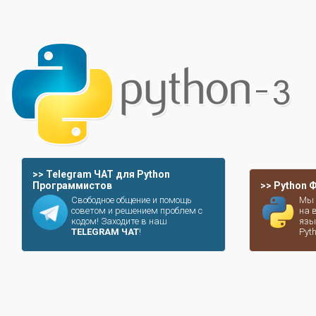
>> Telegram ЧАТ для Python
Программистов
>> Python
Свободное общение и помощь
Мы 
советом и решением проблем с
на 
кодом! Заходите в наш
язы
TELEGRAM ЧАТ
!
Pyt