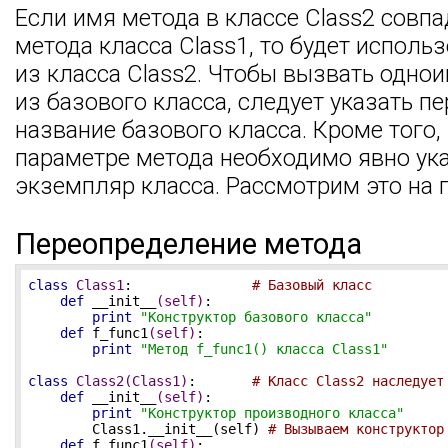
Если имя метода в классе Class2 совп
метода класса Class1, то будет исполь
из класса Class2. Чтобы вызвать одно
из базового класса, следует указать п
название базового класса. Кроме того,
параметре метода необходимо явно ука
экземпляр класса. Рассмотрим это на 
Переопределение метода
class
Class1
:
# Базовый класс
def
__init__
(self)
:
print
"Конструктор базового класса"
def
f_func1
(self)
:
print
"Метод f_func1() класса Class1"
class
Class2
(Class1)
:
# Класс Class2 наследует
def
__init__
(self)
:
print
"Конструктор производного класса"
        Class1.__init__(self) 
# Вызываем конструктор
def
f_func1
(self)
: