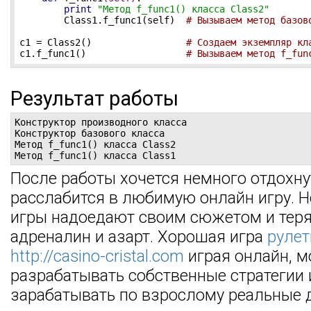
print
"Метод f_func1() класса Class2"
        Class1.f_func1(self)  
# Вызываем метод базов
c1 = Class2()                 
# Создаем экземпляр кл
c1.f_func1()                  
# Вызываем метод f_fun
Результат работы
Конструктор производного класса

Конструктор базового класса

Метод f_func1() класса Class2

Метод f_func1() класса Class1
После работы хочется немного отдохну
расслабится в любимую онлайн игру. Н
игры надоедают своим сюжетом и тер
адреналин и азарт. Хорошая игра
рулет
http://casino-cristal.com
играя онлайн, 
разрабатывать собственные стратегии 
зарабатывать по взрослому реальные д