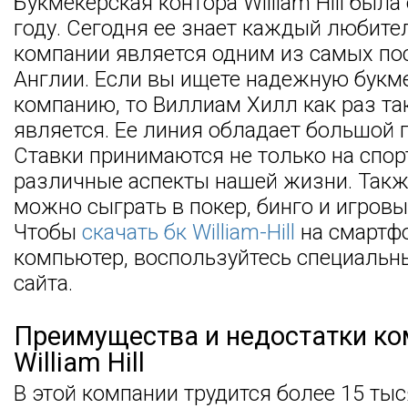
Букмекерская контора William Hill была
году. Сегодня ее знает каждый любител
компании является одним из самых п
Англии. Если вы ищете надежную букм
компанию, то Виллиам Хилл как раз та
является. Ее линия обладает большой 
Ставки принимаются не только на спорт
различные аспекты нашей жизни. Также
можно сыграть в покер, бинго и игров
Чтобы
скачать бк William-Hill
на смартф
компьютер, воспользуйтесь специаль
сайта.
Преимущества и недостатки к
William Hill
В этой компании трудится более 15 тыс