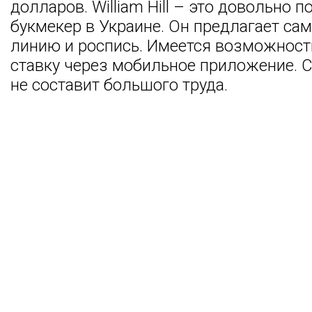
долларов. William Hill – это довольно 
букмекер в Украине. Он предлагает с
линию и роспись. Имеется возможност
ставку через мобильное приложение. С
не составит большого труда.