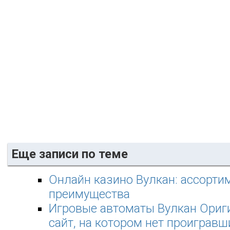
Еще записи по теме
Онлайн казино Вулкан: ассортим
преимущества
Игровые автоматы Вулкан Ориг
сайт, на котором нет проигравш