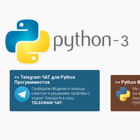
>> Telegram ЧАТ для Python
Программистов
>> Python
Свободное общение и помощь
Мы 
советом и решением проблем с
на 
кодом! Заходите в наш
язы
TELEGRAM ЧАТ
!
Pyt