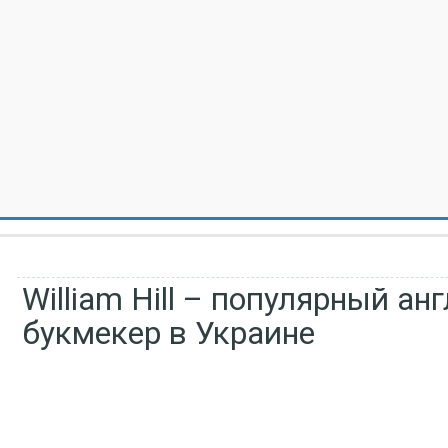
William Hill – популярный ан
букмекер в Украине